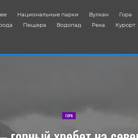
ее
Национальные парки
Вулкан
Гора
рода
Пещера
Водопад
Река
Курорт
ГОРА
 горный хребет на севе